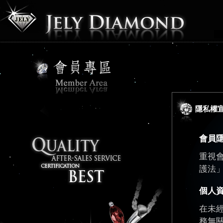
隱私權
會員
重視
護法
個人
在未
務無