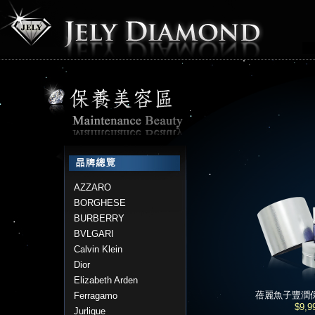
AZZARO
BORGHESE
BURBERRY
BVLGARI
Calvin Klein
Dior
Elizabeth Arden
蓓麗魚子豐潤保
Ferragamo
$9,9
Jurlique