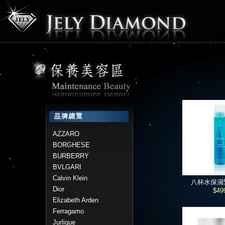
AZZARO
BORGHESE
BURBERRY
BVLGARI
Calvin Klein
八杯水保濕
Dior
$49
Elizabeth Arden
Ferragamo
Jurlique