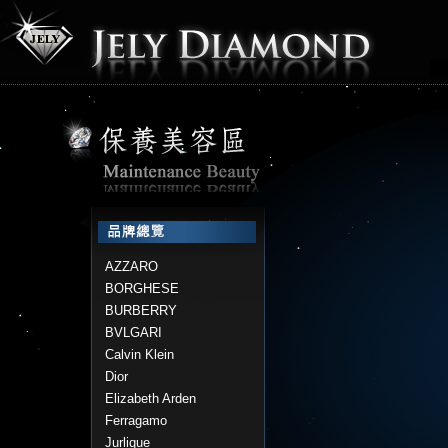
AZZARO
BORGHESE
BURBERRY
BVLGARI
Calvin Klein
Dior
Elizabeth Arden
Ferragamo
Jurlique