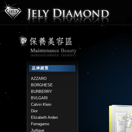
AZZARO
BORGHESE
BURBERRY
BVLGARI
Calvin Klein
Dior
Elizabeth Arden
Ferragamo
Jurlique